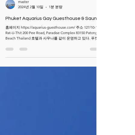
master
2024년 2월 10일
1분 분량
Phuket Aquarius Gay Guesthouse & Sauna
홈페이지 https://aquarius-guesthouse.com/ 주소 127/10-17
Rat-U-Thit 200 Pee Road, Paradise Complex 83150 Patong
Beach Thailand 호텔과 사우나를 같이 운영하고 있다. 푸켓에
서는 유일한 남성전용 사우나로 오후 4시부터 10시까지 운영
하고 있었으며 입장료는 280바트였다. 한국으로 귀국하는 관
계로 호텔에서 체크아웃하고 오후 3시경 도착했는데 미리 입
장시켜주었다. 옥상으로 올라가니 선베드와 자쿠지가 보인
다. 벌거벗고 선베드에 누우니 햇빛도 따뜻하여 잠이 솔솔 온
다. 평일 오후라 그런지 사람들이 4~5명 정도 보인다. 1층에는
운동기구들이 있어 운동하는 사람도 보이고 탁자에서 뭔가
통화하는 사람도 보인다. 여기서 잠시 쉬다가 비행기 시간에
맞추어 푸켓국제공항으로 갈 예정이다. 택시를 불러 출발하
면 공항까지 약 40~50분 정도 걸린다. 마지막날에는 특별한
일정이 없으