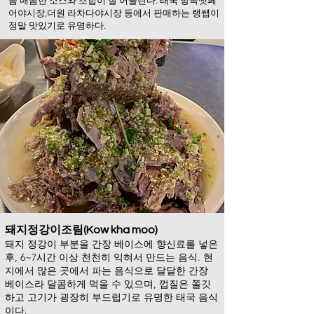
콤 매콤
한 소스와 조합이 잘 어울린다. 태국 방콕쩟페
어야시장,더원 라차다야시장 등에서 판매하는 랭쌥이
정말 맛있기로 유명하다.
돼지
정강이조림(Kow kha moo)
돼지 정강이 부분을 간장 베이스에 향신료를 넣은
후, 6~7시간 이
상 천천히 익혀서 만드는 음식
. 현
지에서 많은 곳에서 파는 음식으로 달달한 간장
베이스라 달콤하게 먹을 수 있으며, 껍질은 쫄깃
하고 고기가 굉장히 부드럽기로 유명한 태국 음식
이다.