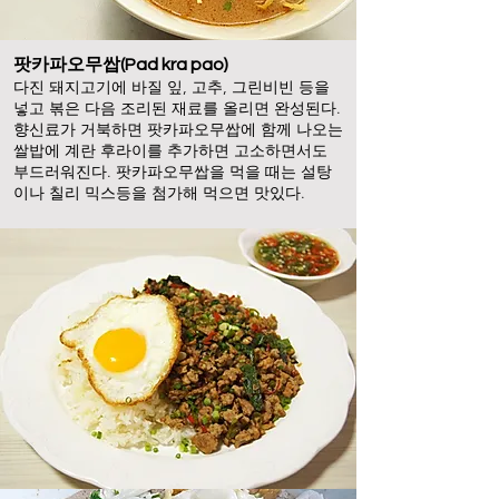
팟카파오무쌉(Pad kra pao)
다진 돼지고기에 바질 잎, 고추, 그린비빈 등을
넣고 볶은 다음 조리된 재료를 올리면 완성된다.
향신료가 거북하면 팟카파오무쌉에 함께 나오는
쌀밥에 계란 후라이를 추가하면 고소하면서도
부드러워진다. 팟카파오무쌉을 먹을 때는 설탕
이나 칠리 믹스등을 첨가해 먹으면 맛있다.