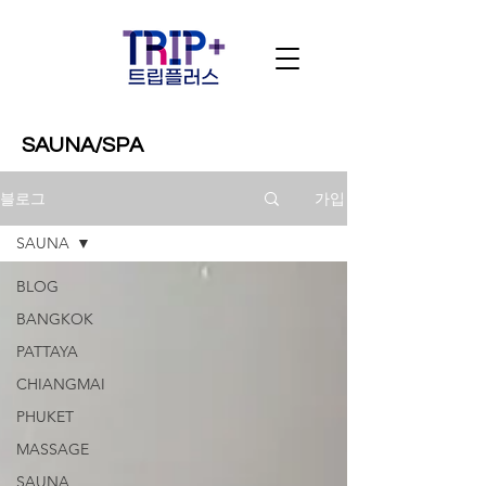
SAUNA/SPA
가입
블로그
SAUNA
BLOG
BANGKOK
PATTAYA
CHIANGMAI
PHUKET
MASSAGE
SAUNA