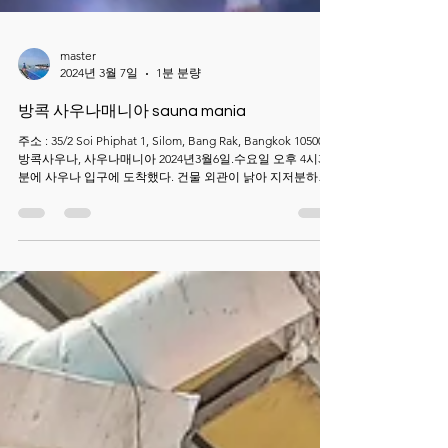
master
2024년 3월 7일
1분 분량
방콕 사우나매니아 sauna mania
주소 : 35/2 Soi Phiphat 1, Silom, Bang Rak, Bangkok 10500
방콕사우나, 사우나매니아 2024년3월6일.수요일 오후 4시30
분에 사우나 입구에 도착했다. 건물 외관이 낡아 지저분하지
않을까 살짝 걱정이 들었다 입구문을 여니 2층으로 올라가는
계단이 나온다. 2층에서 입장료 340밧을 내니 튼튼해 보이는
큰 자물쇠와 손수건만한 작은 수건 한 장을 준다. 안쪽 한켠
헬스장에 여러가지 운동 기구가 보이고 2~3명이 운동을 열심
히 하고 있다. 곧바로 락커룸에서 옷을 갈아입고 3층으로 올
라갔다. 조명이 어두운 컴컴한 미로속에 작은 방들이 있었고
정말 많은 사람들이 왔다 갔다 한다. 30~40대인 듯 보이는 동
양인들이 대부분이었고 시끄럽게 떠드는 애들은 전부 중국인
이었다. 서양인들도 10여명 정도 보여 전부 합쳐 약 50명 정도
가 왔다 갔다 하면서 서로를 탐닉하고 있었다. 내 또래의 중년
백인이 내가 맘에 들었는지 가볍