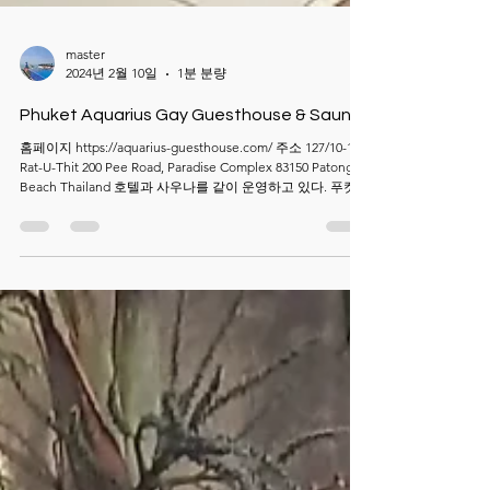
master
2024년 2월 10일
1분 분량
Phuket Aquarius Gay Guesthouse & Sauna
홈페이지 https://aquarius-guesthouse.com/ 주소 127/10-17
Rat-U-Thit 200 Pee Road, Paradise Complex 83150 Patong
Beach Thailand 호텔과 사우나를 같이 운영하고 있다. 푸켓에
서는 유일한 남성전용 사우나로 오후 4시부터 10시까지 운영
하고 있었으며 입장료는 280바트였다. 한국으로 귀국하는 관
계로 호텔에서 체크아웃하고 오후 3시경 도착했는데 미리 입
장시켜주었다. 옥상으로 올라가니 선베드와 자쿠지가 보인
다. 벌거벗고 선베드에 누우니 햇빛도 따뜻하여 잠이 솔솔 온
다. 평일 오후라 그런지 사람들이 4~5명 정도 보인다. 1층에는
운동기구들이 있어 운동하는 사람도 보이고 탁자에서 뭔가
통화하는 사람도 보인다. 여기서 잠시 쉬다가 비행기 시간에
맞추어 푸켓국제공항으로 갈 예정이다. 택시를 불러 출발하
면 공항까지 약 40~50분 정도 걸린다. 마지막날에는 특별한